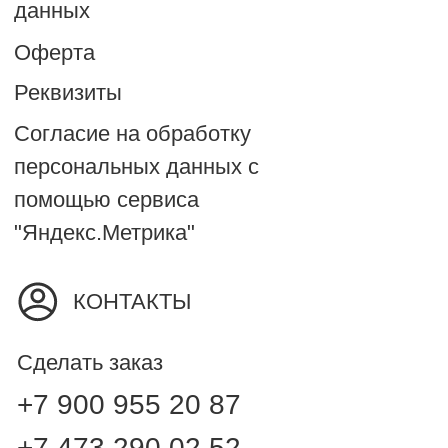
Воронеж, ул. Героев
Красной Армии, 7
ИП Ратмирова Н.В.
ИНН 360100403553