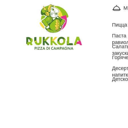
М
Пицца
Паста 
равио
Салат
закуск
Горяче
Десер
напит
Детск