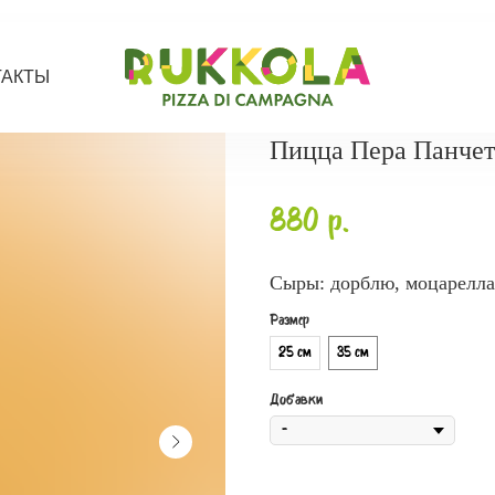
ТАКТЫ
Пицца Пера Панчет
880
р.
Сыры: дорблю, моцарелла,
Размер
25 см
35 см
Добавки