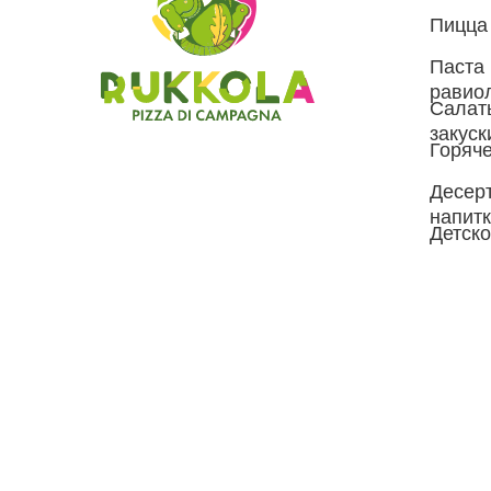
Пицца
Паста 
равио
Салат
закуск
Горяче
Десер
напит
Детск