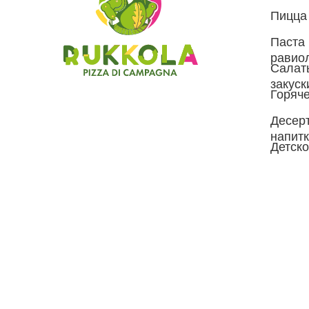
Пицца
Паста 
равио
Салат
закуск
Горяче
Десер
напит
Детск