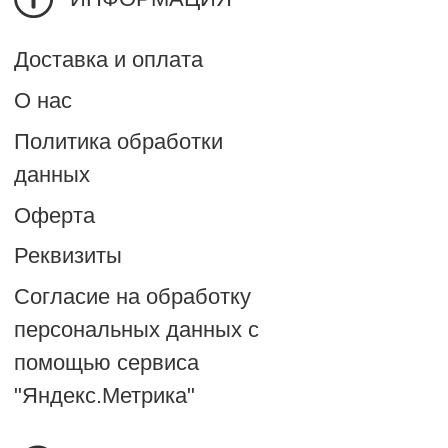
ПТ-ВС: 11:00-23:00
Прием доставок:
ПН-ЧТ: 10:30 - 20:30
ПТ-ВС : 10:30-22:30
Адрес:
Воронеж, ул. Героев
Красной Армии, 7
ИП Ратмирова Н.В.
ИНН 360100403553